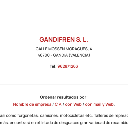
GANDIFREN S. L.
CALLE MOSSEN MORAGUES, 4
46700
-
GANDIA
(VALENCIA)
Tel:
962871263
Ordenar resultados por:
Nombre de empresa
/
C.P.
/
con Web
/
con mail y Web
.
así como furgonetas, camiones, motocicletas etc.
Talleres de repara
más, encontrará en el listado de
desguaces
gran variedad de recambio