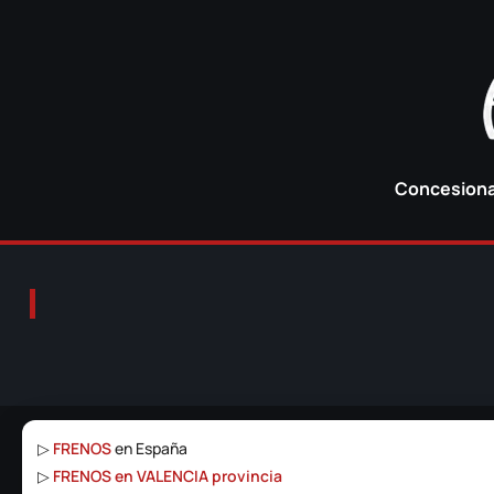
Concesionar
▷
FRENOS
en España
▷
FRENOS en VALENCIA provincia