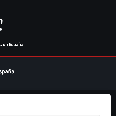
.. en España
España