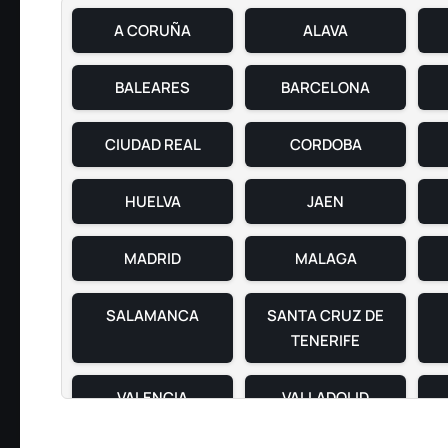
A CORUÑA
ALAVA
BALEARES
BARCELONA
CIUDAD REAL
CORDOBA
HUELVA
JAEN
MADRID
MALAGA
SALAMANCA
SANTA CRUZ DE
TENERIFE
VALENCIA
VALLADOLID