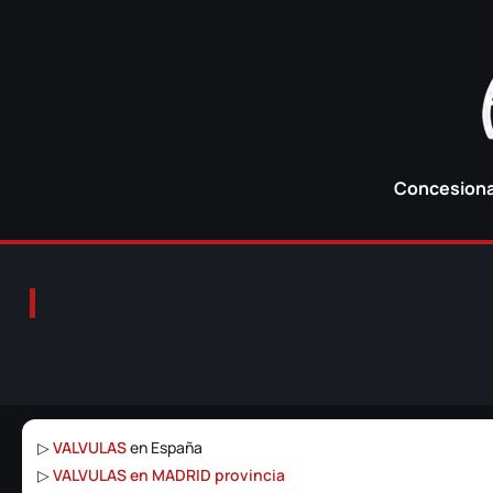
Concesionar
▷
VALVULAS
en España
▷
VALVULAS en MADRID provincia