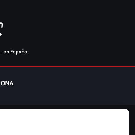
.. en España
IRONA